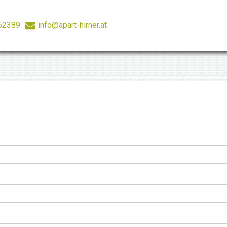
62389
info@apart-hirner.at