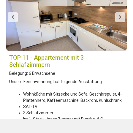
TOP 11 - Appartement mit 3
Schlafzimmern
Belegung:
6 Erwachsene
Unsere Ferienwohnung hat folgende Ausstattung:
Wohnküche mit Sitzecke und Sofa, Geschirrspüler, 4-
Plattenherd, Kaffeemaschine, Backrohr, Kühlschrank
SAT-TV
3 Schlafzimmer
Im 1. Stock - jedes Zimmer mit Dusche, WC
Im Preis enthalten: Bettwäsche und Energiekosten
Parkplatz am Aparthaus